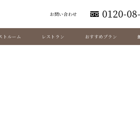
お問い合わせ
ストルーム
レストラン
おすすめプラン
fitness-room-wella-00-0
Fitness Room WellA – フィットネスルーム ウェラ