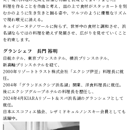
料理を作ることを作曲と考え、皿の上で食材がスタッカートを刻
むかのように生き生きと踊る姿や、ワルツのように優雅なリズム
で現れ喉元に消える。
キュイジーヌテノワールに拘らず、世界中の食材と調和させ、浜
名湖ならではの料理を絶えず発展させ、広がりを見せていくこと
を約束します。
グランシェフ 長門 裕明
日航ホテル、東京プリンスホテル、横浜プリンスホテル、
新高輪プリンスホテルを経て、
2000年リゾートトラスト株式会社「エクシブ伊豆」料理長に就
任。
2004年「グランドエクシブ浜名湖」開業、洋食料理長に就任。
後にエクシブグループホテルの料理長を歴任し、
2024年4月KIARAリゾート＆スパ浜名湖のグランシェフとして
就任。
日本エスコフィエ協会、レザミドキュルノンスキー会員としても
活躍中。