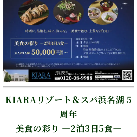
KIARAリゾート＆スパ浜名湖 5
周年
美食の彩り —2泊3日5食—