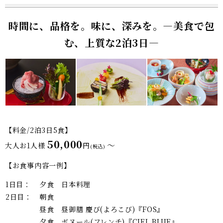
時間に、品格を。味に、深みを。—美食で包
む、上質な2泊3日—
【料金/2泊3日5食】
50,000
～
大人お1人様
円
(税込)
【お食事内容一例】
1日目：
夕食 日本料理
2日目：
朝食
昼食 昼御膳 慶び(よろこび)『FOS』
夕食 ボヌール(フレンチ)『CIEL BLUE』